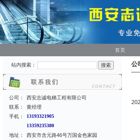
首页
公
站内搜索：
公司：
西安志诚电梯工程有限公司
20
联系：
黄经理
手机：
13193321905
13359235380
地址：
西安市含元路46号万国金色家园