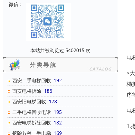
微信：
本站共被浏览过 5402015 次
电
>
西安二手电梯回收
192
梯
西安电梯拆除
186
序
西安旧电梯回收
178
电
二手电梯回收电话
195
西安电梯拆除回收
182
1
拆除各种二手电梯
169