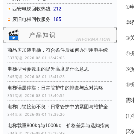
①
西安电梯回收热线
212
废旧电梯回收服务
185
②
③
商品房加装电梯，符合条件后如何办理用电手续
④
337阅读 2026-08-01 18:42:03
⑤
电梯型号参数里的提升高度是什么意思
345阅读 2026-08-01 18:41:28
⑥
电梯误层停靠：日常管护中的排查与应对策略
351阅读 2026-08-01 18:40:55
需
电梯门锁接触不良：日常管护中的紧固与维护全攻略
344阅读 2026-08-01 18:39:20
(
电梯载重800kg与1000kg：价格差异与选购指南
(
334阅读 2026-08-01 18:38:49