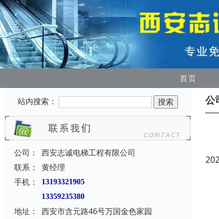
首页
公
站内搜索：
公司：
西安志诚电梯工程有限公司
20
联系：
黄经理
手机：
13193321905
13359235380
地址：
西安市含元路46号万国金色家园