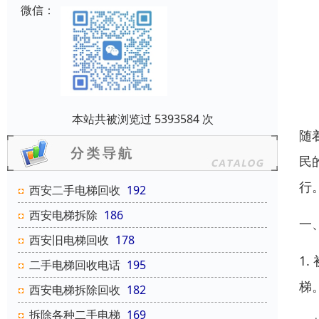
微信：
本站共被浏览过 5393584 次
随
民
行
西安二手电梯回收
192
西安电梯拆除
186
一
西安旧电梯回收
178
1
二手电梯回收电话
195
梯
西安电梯拆除回收
182
拆除各种二手电梯
169