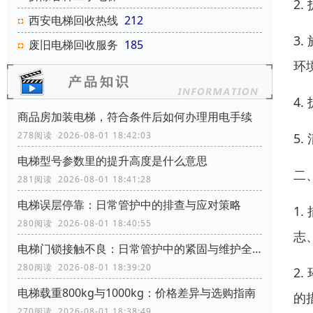
2
西安电梯回收热线
212
3
废旧电梯回收服务
185
环
4
商品房加装电梯，符合条件后如何办理用电手续
278阅读 2026-08-01 18:42:03
5
电梯型号参数里的提升高度是什么意思
二
281阅读 2026-08-01 18:41:28
电梯误层停靠：日常管护中的排查与应对策略
1
280阅读 2026-08-01 18:40:55
志
电梯门锁接触不良：日常管护中的紧固与维护全攻略
280阅读 2026-08-01 18:39:20
2
电梯载重800kg与1000kg：价格差异与选购指南
的
270阅读 2026-08-01 18:38:49