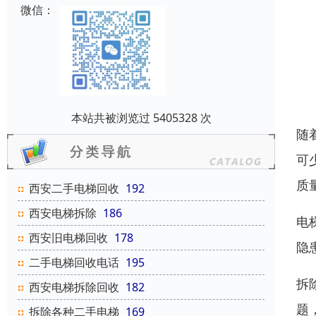
微信：
本站共被浏览过 5405328 次
随
可
质
西安二手电梯回收
192
西安电梯拆除
186
电
西安旧电梯回收
178
隐
二手电梯回收电话
195
拆
西安电梯拆除回收
182
题
拆除各种二手电梯
169