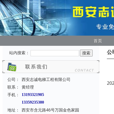
首页
公
站内搜索：
公司：
西安志诚电梯工程有限公司
20
联系：
黄经理
手机：
13193321905
13359235380
地址：
西安市含元路46号万国金色家园