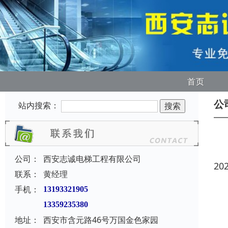
首页
公
站内搜索：
公司：
西安志诚电梯工程有限公司
20
联系：
黄经理
手机：
13193321905
13359235380
地址：
西安市含元路46号万国金色家园