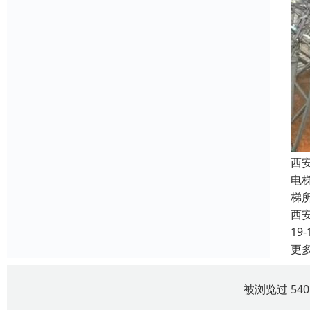
西
电
梯
西
19-
更
被浏览过 54