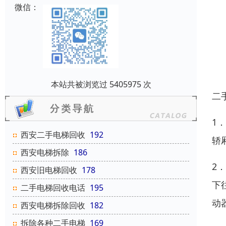
微信：
本站共被浏览过 5405975 次
二
1
西安二手电梯回收
192
轿
西安电梯拆除
186
2
西安旧电梯回收
178
下
二手电梯回收电话
195
动
西安电梯拆除回收
182
拆除各种二手电梯
169