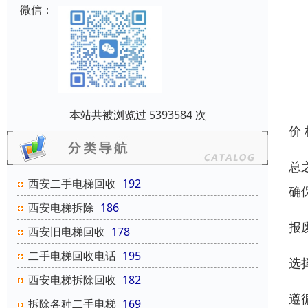
微信：
本站共被浏览过 5393584 次
价
总
西安二手电梯回收
192
确
西安电梯拆除
186
报
西安旧电梯回收
178
二手电梯回收电话
195
选
西安电梯拆除回收
182
遵
拆除各种二手电梯
169