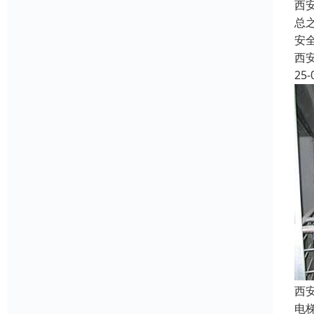
西
总
安
西
25-
西
电