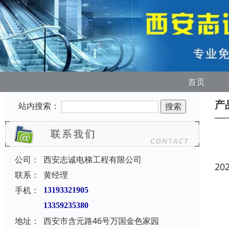
首页
产
站内搜索：
公司：
西安志诚电梯工程有限公司
20
联系：
黄经理
手机：
13193321905
13359235380
地址：
西安市含元路46号万国金色家园