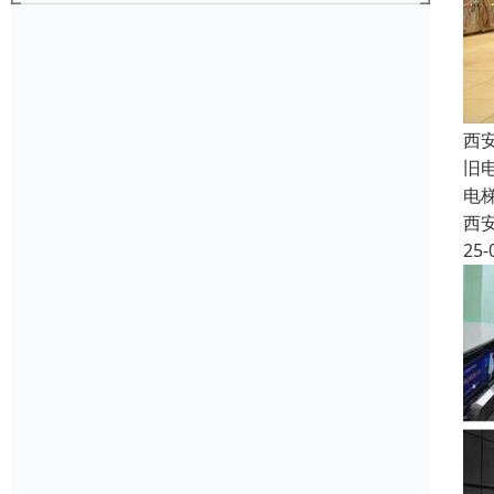
西
旧
电
西
25-