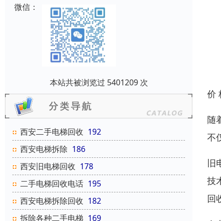
微信：
本站共被浏览过 5401209 次
价
随
西安二手电梯回收
192
不
西安电梯拆除
186
旧
西安旧电梯回收
178
技
二手电梯回收电话
195
回
西安电梯拆除回收
182
拆除各种二手电梯
169