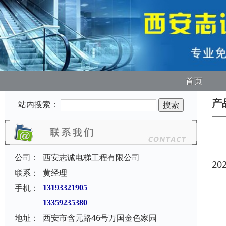
首页
产
站内搜索：
公司：
西安志诚电梯工程有限公司
20
联系：
黄经理
手机：
13193321905
13359235380
地址：
西安市含元路46号万国金色家园