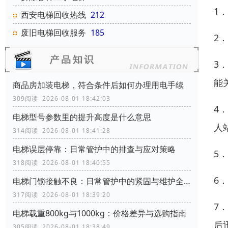
1
西安电梯回收热线
212
废旧电梯回收服务
185
2
3
能
商品房加装电梯，符合条件后如何办理用电手续
309阅读 2026-08-01 18:42:03
4
电梯型号参数里的提升高度是什么意思
人
314阅读 2026-08-01 18:41:28
电梯误层停靠：日常管护中的排查与应对策略
5
318阅读 2026-08-01 18:40:55
6
电梯门锁接触不良：日常管护中的紧固与维护全攻略
317阅读 2026-08-01 18:39:20
7
电梯载重800kg与1000kg：价格差异与选购指南
后
305阅读 2026-08-01 18:38:49