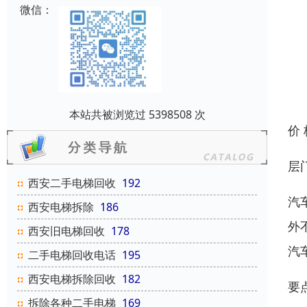
微信：
本站共被浏览过 5398508 次
价
层
西安二手电梯回收
192
汽
西安电梯拆除
186
外
西安旧电梯回收
178
汽
二手电梯回收电话
195
西安电梯拆除回收
182
要
拆除各种二手电梯
169