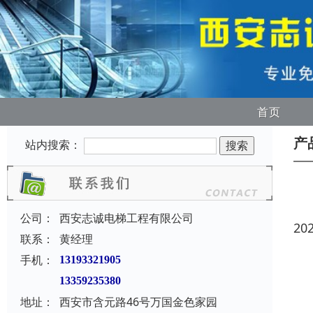
首页
产
站内搜索：
公司：
西安志诚电梯工程有限公司
20
联系：
黄经理
手机：
13193321905
13359235380
地址：
西安市含元路46号万国金色家园