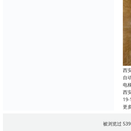
西
自
电
西
19-
更
被浏览过 53